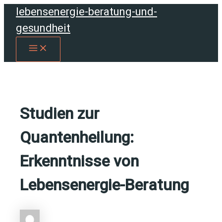
Zum
lebensenergie-beratung-und-
Inhalt
gesundheit
springen
MAIN
MENU
Studien zur
Quantenheilung:
Erkenntnisse von
Lebensenergie-Beratung